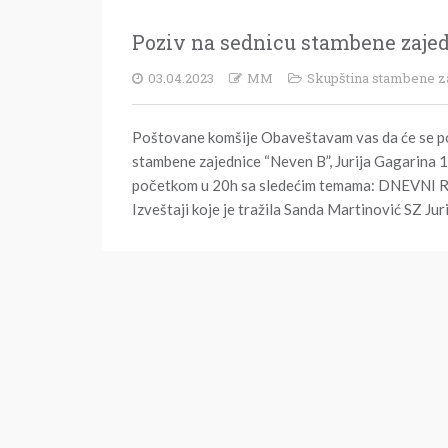
Poziv na sednicu stambene zaje
Posted
Author
Categories
03.04.2023
MM
Skupština stambene z
on
Poštovane komšije Obaveštavam vas da će se po
stambene zajednice “Neven B”, Jurija Gagarina 
početkom u 20h sa sledećim temama: DNEVNI RE
Izveštaji koje je tražila Sanda Martinović SZ Ju