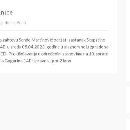
dnice
ajednice
,
Vesti
 zahtevu Sande Martinović održati sastanak Skupštine
14B, u sredu 05.04.2023. godine u ulaznom holu zgrade sa
D: Prokišnjavanja u određenim stanovima na 10. spratu
rija Gagarina 14B Upravnik Igor Zlatar